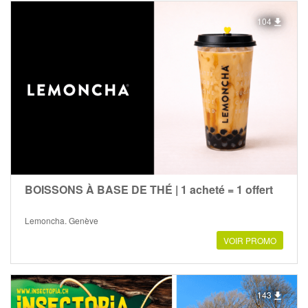
104
BOISSONS À BASE DE THÉ | 1 acheté = 1 offert
Lemoncha, Genève
VOIR PROMO
143