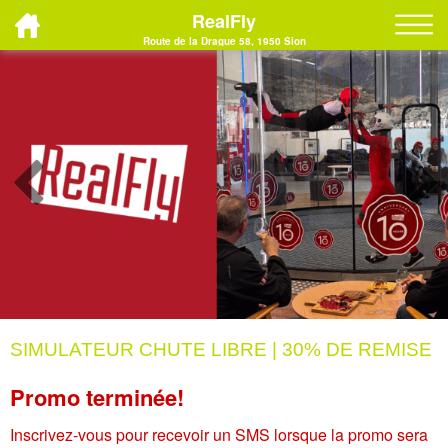
RealFly
Route de la Drague 58, 1950 Sion
SIMULATEUR CHUTE LIBRE | 30% DE REMISE
Promo terminée!
Inscrivez-vous pour recevoir un SMS lorsque la promo sera